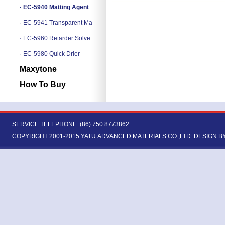
· EC-5940 Matting Agent
· EC-5941 Transparent Ma
· EC-5960 Retarder Solve
· EC-5980 Quick Drier
Maxytone
How To Buy
SERVICE TELEPHONE: (86) 750 8773862
COPYRIGHT 2001-2015 YATU ADVANCED MATERIALS CO.,LTD.
DESIGN B